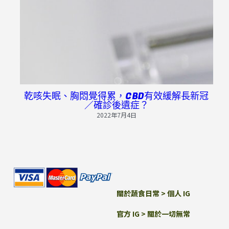
搜索
繁體中文
繁體中文
English
乾咳失眠、胸悶覺得累，CBD有效緩解長新冠
／確診後遺症？
2022年7月4日
關於蔬食日常 > 
個人 IG
官方 IG
 > 
關於一切無常