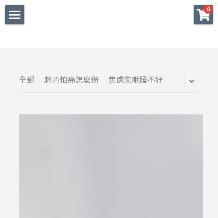
×
0
商品分類
字嗨 Get High 410
所有商品分類
BLOG 悟空顯化實相
SHOP 安心購物保障
全部
刺青怕痛怎麼辦
焦慮失眠睡不好
常見問題 CBD FAQs
服務預約 Book Now
來合作 Collaboration
關於我 More about Me
友站逛逛 Weed the PPL
登錄
/
註冊