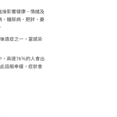
直接影響健康、情緒及
病、糖尿病、肥胖、憂
。
s ) 染疫後遺症之一，當感染
者中，高達76％的人會出
如此這般幸運，症狀會