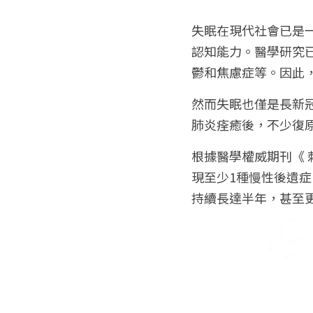
失眠在現代社會已是
認知能力。醫學研究
鬱和焦慮症等。因此
然而失眠也僅是長新冠 ( lo
肺炎痊癒後，不少復
根據醫學權威期刊《 刺
現至少1種慢性後遺
持續長達半年，甚至