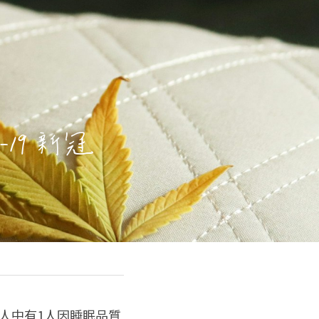
19 新冠
5人中有1人因睡眠品質