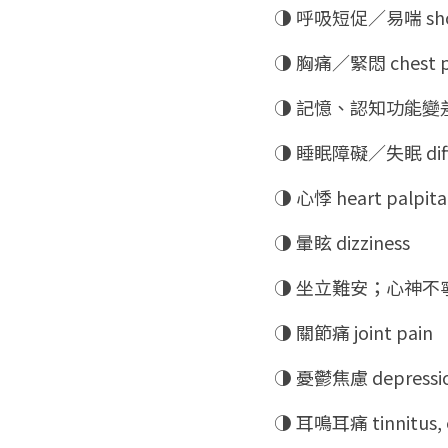
◑ 呼吸短促／易喘 short
◑ 胸痛／緊悶 chest pai
◑ 記憶、認知功能變差／腦霧 p
◑ 睡眠障礙／失眠 difficu
◑ 心悸 heart palpita
◑ 暈眩 dizziness
◑ 坐立難安；心神不寧 pi
◑ 關節痛 joint pain
◑ 憂鬱焦慮 depression
◑ 耳鳴耳痛 tinnitus, 