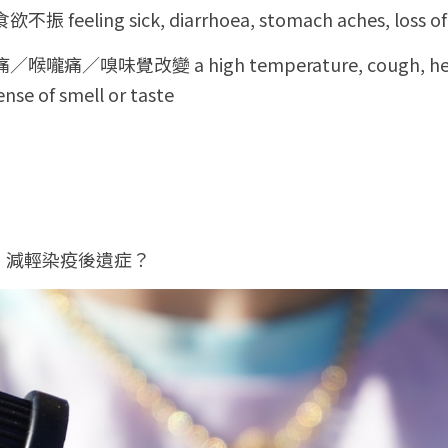
eling sick, diarrhoea, stomach aches, loss of 
／嗅味覺改變 a high temperature, cough, heada
nse of smell or taste
，減輕染疫後遺症？