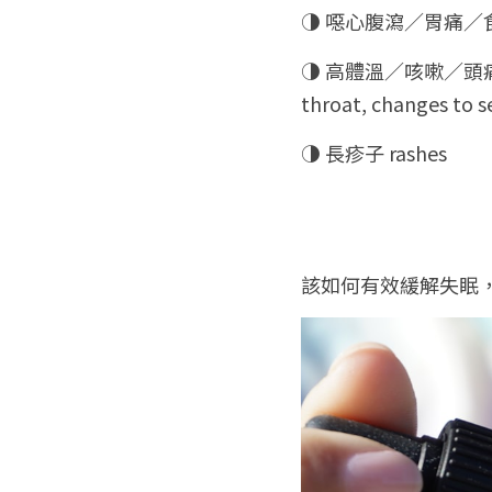
◑ 噁心腹瀉／胃痛／食欲不振 fe
◑ 高體溫／咳嗽／頭痛／喉嚨痛
throat, changes to se
◑ 長疹子 rashes
該如何有效緩解失眠