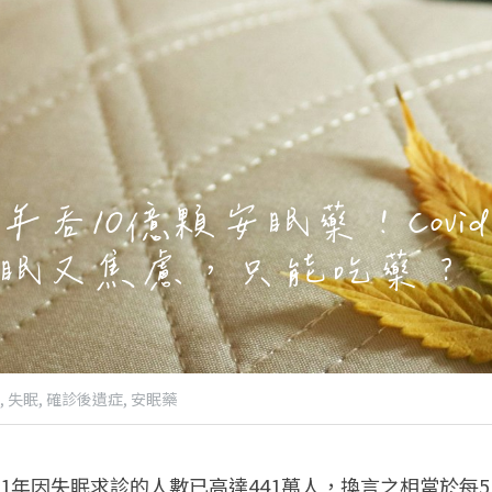
吞10億顆安眠藥！Covid-
眠又焦慮，只能吃藥？
,
失眠,
確診後遺症,
安眠藥
21年因失眠求診的人數已高達441萬人，換言之相當於每