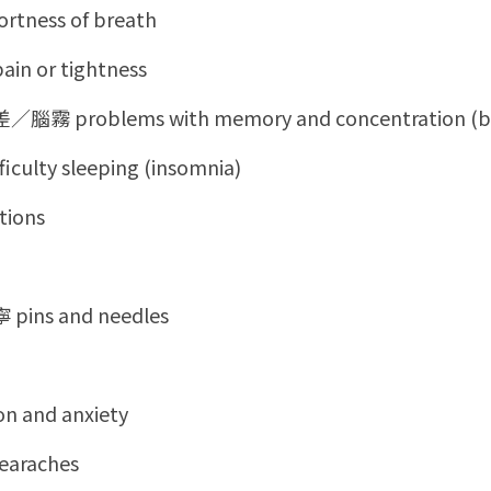
ness of breath
n or tightness
roblems with memory and concentration (bra
lty sleeping (insomnia)
tions
ns and needles
 and anxiety
earaches