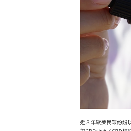
近３年歐美民眾紛紛以
如CBD枕頭／CBD