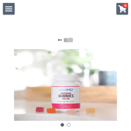
×
0
商品分類
字嗨 Get High 410
所有商品分類
BLOG 悟空顯化實相
返回
SHOP 安心購物保障
常見問題 CBD FAQs
服務預約 Book Now
來合作 Collaboration
關於我 More about Me
友站逛逛 Weed the PPL
登錄
/
註冊