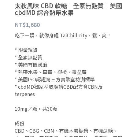
太秋風味 CBD 軟糖｜全素無麩質｜美國
cbdMD 綜合熱帶水果
搜索
NT$1,680
繁體中文
吃下一顆，就像身處 TaiChill city，鬆、爽！
繁體中文
* 限量現貨
English
* 全素無麩質
* 美國有機漢麻
* 熱帶水果、草莓、柳橙、覆盆莓
* 美國ISO認證第三方實驗室檢測標準
* cbdMD獨家萃取廣譜CBD配方含CBN及
terpenes
10mg／顆，共30顆
成份
CBD、CBG、CBN、有機木薯糖漿、有機蔗糖、